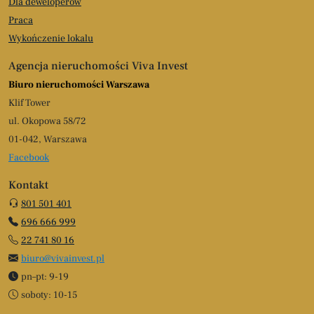
Dla deweloperów
Praca
Wykończenie lokalu
Agencja nieruchomości Viva Invest
Biuro nieruchomości Warszawa
Klif Tower
ul. Okopowa 58/72
01-042, Warszawa
Facebook
Kontakt
801 501 401
696 666 999
22 741 80 16
biuro@vivainvest.pl
pn–pt: 9-19
soboty: 10-15