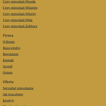
Ceny mieszkań Wesoła
Ceny mieszkań Wilanów
Ceny mieszkań Włochy
Ceny mieszkań Wola
Ceny mieszkań Żoliborz
Firma
O firmie
Baza wiedzy
Regulamin
Kontakt
Zespół
Opinie
Oferta
Sprzedaż mieszkania
Jak pracujemy
Kredyty