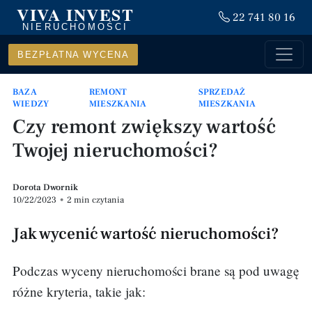
VIVA INVEST
22 741 80 16
NIERUCHOMOŚCI
BEZPŁATNA WYCENA
BAZA
REMONT
SPRZEDAŻ
WIEDZY
MIESZKANIA
MIESZKANIA
Czy remont zwiększy wartość
Twojej nieruchomości?
Dorota Dwornik
10/22/2023
•
2 min czytania
Jak wycenić wartość nieruchomości?
Podczas wyceny nieruchomości brane są pod uwagę
różne kryteria, takie jak: