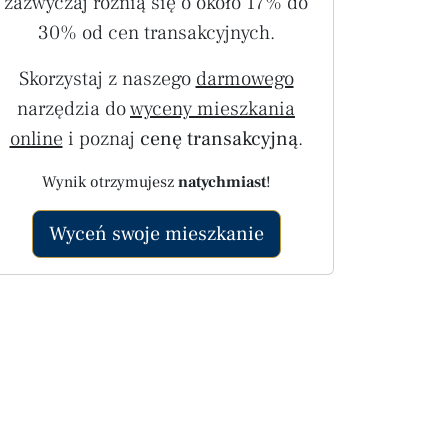
zazwyczaj różnią się o około 17% do
30% od cen transakcyjnych.
Skorzystaj z naszego
darmowego
narzędzia do
wyceny mieszkania
online
i poznaj
cenę transakcyjną
.
Wynik otrzymujesz
natychmiast
!
Wyceń swoje mieszkanie