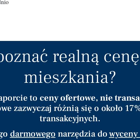
dnio
poznać realną cenę
mieszkania?
aporcie to
ceny ofertowe, nie trans
we zazwyczaj różnią się o około 1
transakcyjnych.
ego
darmowego
narzędzia do
wyceny 