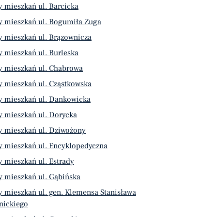
 mieszkań ul. Barcicka
y mieszkań ul. Bogumiła Zuga
y mieszkań ul. Brązownicza
 mieszkań ul. Burleska
y mieszkań ul. Chabrowa
y mieszkań ul. Cząstkowska
y mieszkań ul. Dankowicka
y mieszkań ul. Dorycka
y mieszkań ul. Dziwożony
y mieszkań ul. Encyklopedyczna
 mieszkań ul. Estrady
y mieszkań ul. Gąbińska
 mieszkań ul. gen. Klemensa Stanisława
nickiego