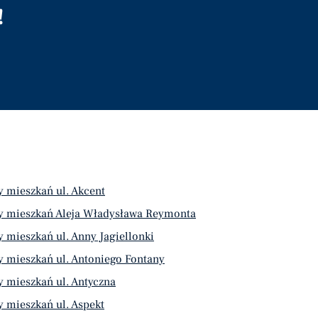
!
 mieszkań ul. Akcent
y mieszkań Aleja Władysława Reymonta
 mieszkań ul. Anny Jagiellonki
 mieszkań ul. Antoniego Fontany
 mieszkań ul. Antyczna
 mieszkań ul. Aspekt