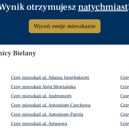
Wynik otrzymujesz
natychmiast
Wyceń swoje mieszkanie
nicy Bielany
Ceny mieszkań ul. Adama Jarzębskiego
Ceny
Ceny mieszkań Aleja Słowiańska
Cen
Ceny mieszkań ul. Andromedy
Ceny
Ceny mieszkań ul. Antoniego Czechowa
Ceny
Ceny mieszkań ul. Antoniego Parola
Ceny
Ceny mieszkań ul. Arrasowa
Ceny