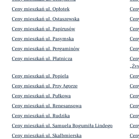
Ceny mieszkań ul. Opłotek
Ceny
Ceny mieszkań ul. Ostaszewska
Ceny
Ceny mieszkań ul. Papirusów
Ceny
Ceny mieszkań ul. Pasymska
Ceny
Ceny mieszkań ul. Pergaminów
Ceny
Ceny mieszkań ul. Płatnicza
Ceny
„Żyw
Ceny mieszkań ul. Popiela
Cen
Ceny mieszkań ul. Przy Agorze
Ceny
Ceny mieszkań ul. Pułkowa
Cen
Ceny mieszkań ul. Renesansowa
Ceny
Ceny mieszkań ul. Rudzika
Cen
Ceny mieszkań ul. Samuela Bogumiła Lindego
Ceny
Ceny mieszkań ul. Skalbmierska
Cen