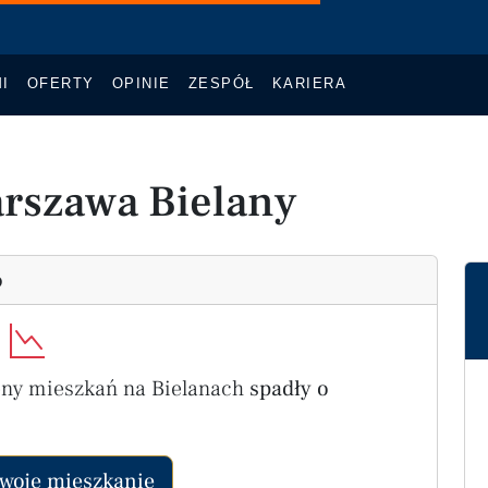
I
OFERTY
OPINIE
ZESPÓŁ
KARIERA
rszawa Bielany
6
:
eny mieszkań na Bielanach
spadły o
woje mieszkanie