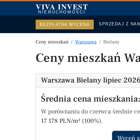
VIVA INVEST
NIERUCHOMOŚCI
SPRZEDAJ Z NAM
BEZPŁATNA WYCENA
Ceny mieszkań
Warszawa
Bielany
Ceny mieszkań Wa
Warszawa Bielany lipiec 202
Średnia cena mieszkania
W porównaniu do czerwca średnie c
17 178 PLN/m² (100%)
.
Wyceń s