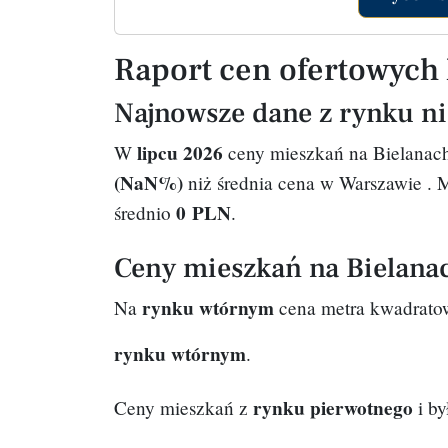
Raport cen ofertowych 
Najnowsze dane z rynku n
lipcu 2026
W
ceny mieszkań na Bielanach
(NaN%)
niż średnia cena w Warszawie
. 
0 PLN
średnio
.
Ceny mieszkań na Bielanac
rynku wtórnym
Na
cena metra kwadratow
rynku wtórnym
.
rynku pierwotnego
Ceny mieszkań z
i b