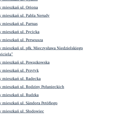
 mieszkań ul. Oriona
 mieszkań ul. Pabla Nerudy
 mieszkań ul. Parnas
 mieszkań ul. Pęcicka
 mieszkań ul. Perseusza
 mieszkań ul. płk. Mieczysława Niedzielskiego
iciela”
y mieszkań ul. Powązkowska
 mieszkań ul. Przytyk
y mieszkań ul. Radecka
 mieszkań ul. Rodziny Połanieckich
y mieszkań ul. Rudzka
 mieszkań ul. Sándora Petöfiego
y mieszkań ul. Słodowiec