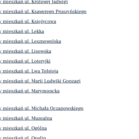
 mieszkań ul. Królowej Jadwigi
y mieszkań ul. Ksawerego Pruszyńskiego
y mieszkań ul. Księżycowa
 mieszkań ul. Lekka
y mieszkań ul. Lesznowolska
 mieszkań ul. Lisowska
 mieszkań ul. Loteryjki
 mieszkań ul. Lwa Tołstoja
 mieszkań ul. Marii Ludwiki Gonzagi
y mieszkań ul. Marymoncka
y mieszkań ul. Michała Oczapowskiego
y mieszkań ul. Muzealna
y mieszkań ul. Ogólna
 mieszkań ul. Opalin