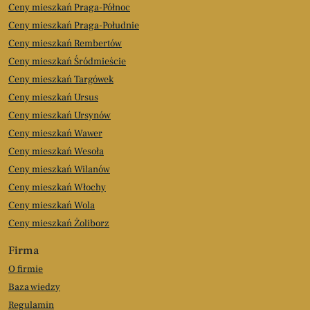
Ceny mieszkań Praga-Północ
Ceny mieszkań Praga-Południe
Ceny mieszkań Rembertów
Ceny mieszkań Śródmieście
Ceny mieszkań Targówek
Ceny mieszkań Ursus
Ceny mieszkań Ursynów
Ceny mieszkań Wawer
Ceny mieszkań Wesoła
Ceny mieszkań Wilanów
Ceny mieszkań Włochy
Ceny mieszkań Wola
Ceny mieszkań Żoliborz
Firma
O firmie
Baza wiedzy
Regulamin