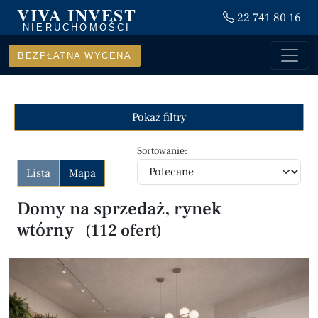
VIVA INVEST
22 741 80 16
NIERUCHOMOŚCI
BEZPŁATNA WYCENA
Pokaż filtry
Sortowanie:
Lista
Mapa
Domy na sprzedaż, rynek
wtórny
(112 ofert)