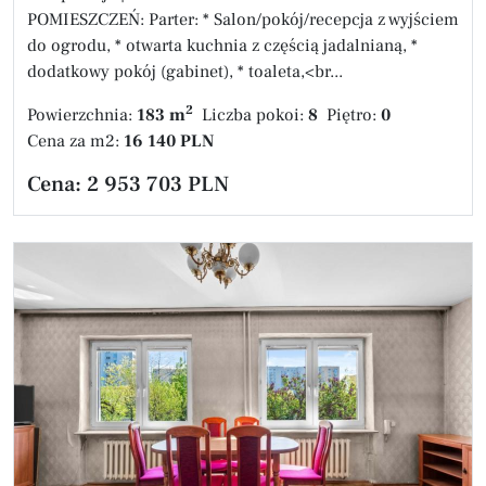
POMIESZCZEŃ: Parter: * Salon/pokój/recepcja z wyjściem
do ogrodu, * otwarta kuchnia z częścią jadalnianą, *
dodatkowy pokój (gabinet), * toaleta,<br...
2
Powierzchnia:
183 m
Liczba pokoi:
8
Piętro:
0
Cena za m2:
16 140 PLN
Cena:
2 953 703 PLN