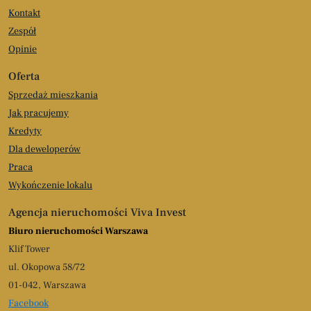
Kontakt
Zespół
Opinie
Oferta
Sprzedaż mieszkania
Jak pracujemy
Kredyty
Dla deweloperów
Praca
Wykończenie lokalu
Agencja nieruchomości Viva Invest
Biuro nieruchomości Warszawa
Klif Tower
ul. Okopowa 58/72
01-042, Warszawa
Facebook