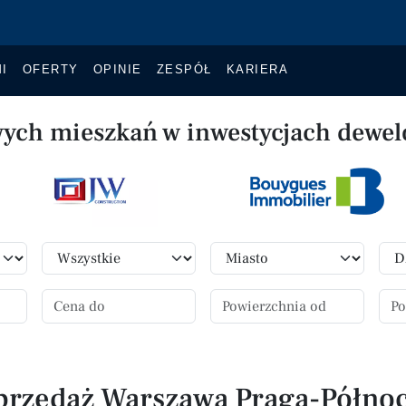
I
OFERTY
OPINIE
ZESPÓŁ
KARIERA
wych mieszkań w inwestycjach dewel
przedaż Warszawa Praga-Północ