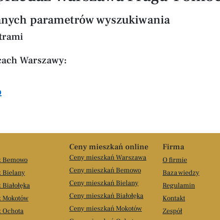
branych parametrów wyszukiwania
trami
icach Warszawy:
o
Ceny mieszkań online
Firma
Ceny mieszkań Warszawa
aż Bemowo
O firmie
Ceny mieszkań Bemowo
 Bielany
Baza wiedzy
Ceny mieszkań Bielany
 Białołęka
Regulamin
Ceny mieszkań Białołęka
ż Mokotów
Kontakt
Ceny mieszkań Mokotów
ż Ochota
Zespół