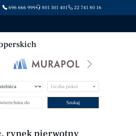
696 666 999
801 501 401
22 741 80 16
operskich
Next
Liczba pokoi
Szukaj
, rynek pierwotny