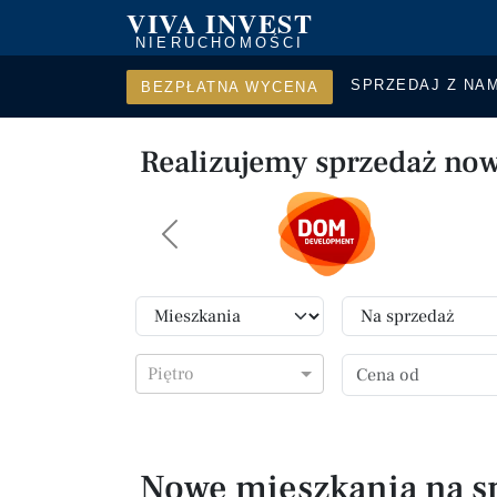
VIVA INVEST
NIERUCHOMOŚCI
SPRZEDAJ Z NAM
BEZPŁATNA WYCENA
Realizujemy sprzedaż no
Previous
Piętro
Nowe mieszkania na s