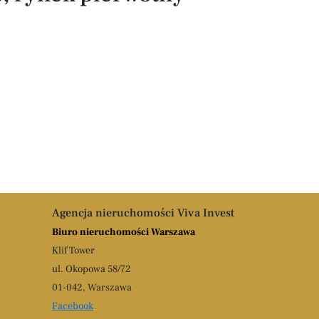
Agencja nieruchomości Viva Invest
Biuro nieruchomości Warszawa
Klif Tower
ul. Okopowa 58/72
01-042, Warszawa
Facebook