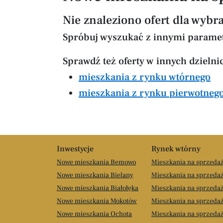
Nie znaleziono ofert dla wy
Spróbuj wyszukać z innymi parame
Sprawdź też oferty w innych dzieln
mieszkania z rynku wtórnego
mieszkania z rynku pierwotneg
Inwestycje
Rynek wtórny
Nowe mieszkania Bemowo
Mieszkania na sprzed
Nowe mieszkania Bielany
Mieszkania na sprzedaż
Nowe mieszkania Białołęka
Mieszkania na sprzedaż
Nowe mieszkania Mokotów
Mieszkania na sprzeda
Nowe mieszkania Ochota
Mieszkania na sprzeda