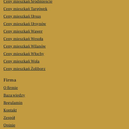
Ceny mieszkań Śródmieście
Ceny mieszkań Targówek
Ceny mieszkań Ursus
Ceny mieszkań Ursynów
Ceny mieszkań Wawer
Ceny mieszkań Wesoła
Ceny mieszkań Wilanów
Ceny mieszkań Włochy
Ceny mieszkań Wola
Ceny mieszkań Żoliborz
Firma
O firmie
Baza wiedzy
Regulamin
Kontakt
Zespół
Opinie