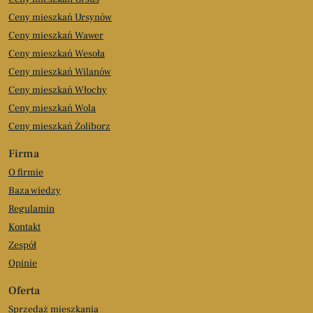
Ceny mieszkań Ursynów
Ceny mieszkań Wawer
Ceny mieszkań Wesoła
Ceny mieszkań Wilanów
Ceny mieszkań Włochy
Ceny mieszkań Wola
Ceny mieszkań Żoliborz
Firma
O firmie
Baza wiedzy
Regulamin
Kontakt
Zespół
Opinie
Oferta
Sprzedaż mieszkania