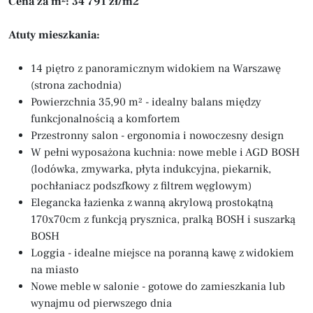
Cena za m²: 34 791 zł/m2
Atuty mieszkania:
14 piętro z panoramicznym widokiem na Warszawę
(strona zachodnia)
Powierzchnia 35,90 m² - idealny balans między
funkcjonalnością a komfortem
Przestronny salon - ergonomia i nowoczesny design
W pełni wyposażona kuchnia: nowe meble i AGD BOSH
(lodówka, zmywarka, płyta indukcyjna, piekarnik,
pochłaniacz podszfkowy z filtrem węglowym)
Elegancka łazienka z wanną akrylową prostokątną
170x70cm z funkcją prysznica, pralką BOSH i suszarką
BOSH
Loggia - idealne miejsce na poranną kawę z widokiem
na miasto
Nowe meble w salonie - gotowe do zamieszkania lub
wynajmu od pierwszego dnia