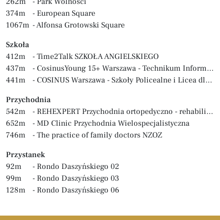
262m
- Park Wolności
374m
- European Square
1067m
- Alfonsa Grotowski Square
Szkoła
412m
- Time2Talk SZKOŁA ANGIELSKIEGO
437m
- CosinusYoung 15+ Warszawa - Technikum Informatyczne, Szkoła Branżowa
441m
- COSINUS Warszawa - Szkoły Policealne i Licea dla Dorosłych
Przychodnia
542m
- REHEXPERT Przychodnia ortopedyczno - rehabilitacyjna
652m
- MD Clinic Przychodnia Wielospecjalistyczna
746m
- The practice of family doctors NZOZ
Przystanek
92m
- Rondo Daszyńskiego 02
99m
- Rondo Daszyńskiego 03
128m
- Rondo Daszyńskiego 06