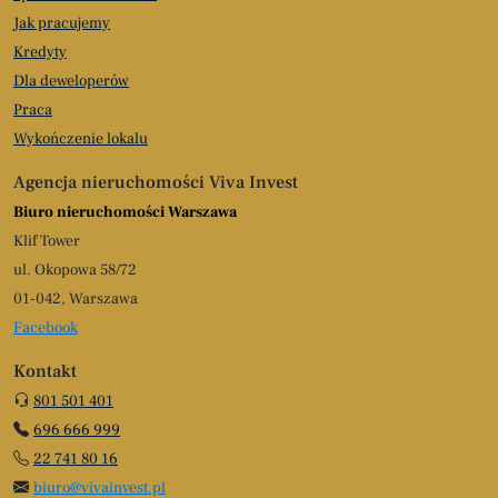
Jak pracujemy
Kredyty
Dla deweloperów
Praca
Wykończenie lokalu
Agencja nieruchomości Viva Invest
Biuro nieruchomości Warszawa
Klif Tower
ul. Okopowa 58/72
01-042, Warszawa
Facebook
Kontakt
801 501 401
696 666 999
22 741 80 16
biuro@vivainvest.pl