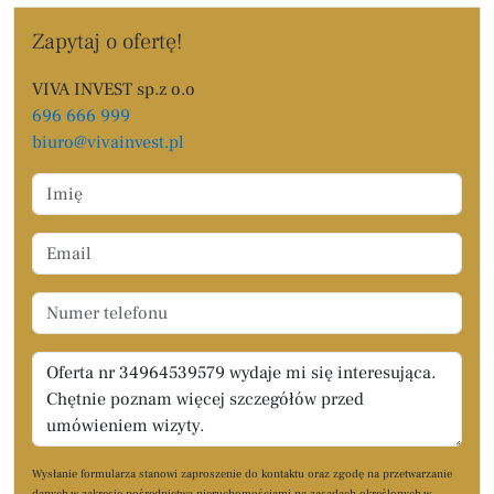
Zapytaj o ofertę!
VIVA INVEST sp.z o.o
696 666 999
biuro@vivainvest.pl
Wysłanie formularza stanowi zaproszenie do kontaktu oraz zgodę na przetwarzanie