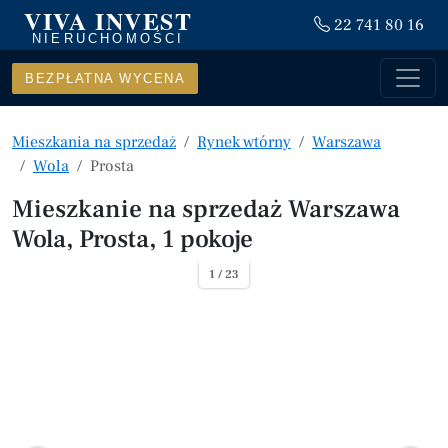
VIVA INVEST
22 741 80 16
NIERUCHOMOŚCI
BEZPŁATNA WYCENA
Mieszkania na sprzedaż
Rynek wtórny
Warszawa
Wola
Prosta
Mieszkanie na sprzedaż Warszawa
Wola, Prosta, 1 pokoje
1 / 23