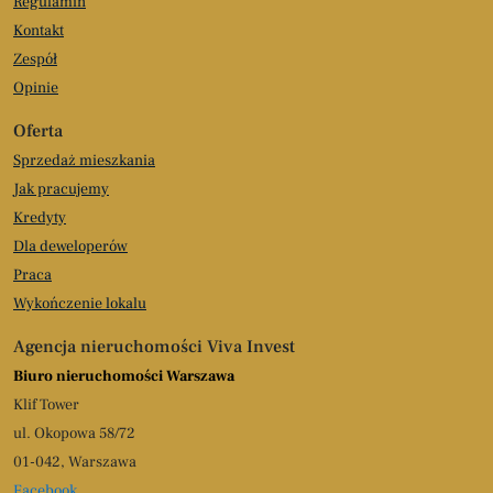
Regulamin
Kontakt
Zespół
Opinie
Oferta
Sprzedaż mieszkania
Jak pracujemy
Kredyty
Dla deweloperów
Praca
Wykończenie lokalu
Agencja nieruchomości Viva Invest
Biuro nieruchomości Warszawa
Klif Tower
ul. Okopowa 58/72
01-042, Warszawa
Facebook