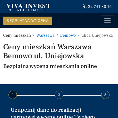
VIVA INVEST
22 741 80 16
NIERUCHOMOŚCI
BEZPŁATNA WYCENA
Ceny mieszkań
Warszawa
Bemowo
ulica Uniejowska
Ceny mieszkań Warszawa
Bemowo ul. Uniejowska
Bezpłatna wycena mieszkania online
1
2
3
Uzupełnij dane do realizacji
darmowej wyceny online Twojego