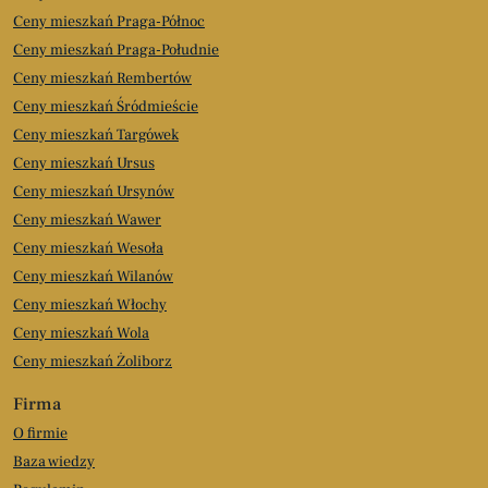
Ceny mieszkań Praga-Północ
Ceny mieszkań Praga-Południe
Ceny mieszkań Rembertów
Ceny mieszkań Śródmieście
Ceny mieszkań Targówek
Ceny mieszkań Ursus
Ceny mieszkań Ursynów
Ceny mieszkań Wawer
Ceny mieszkań Wesoła
Ceny mieszkań Wilanów
Ceny mieszkań Włochy
Ceny mieszkań Wola
Ceny mieszkań Żoliborz
Firma
O firmie
Baza wiedzy