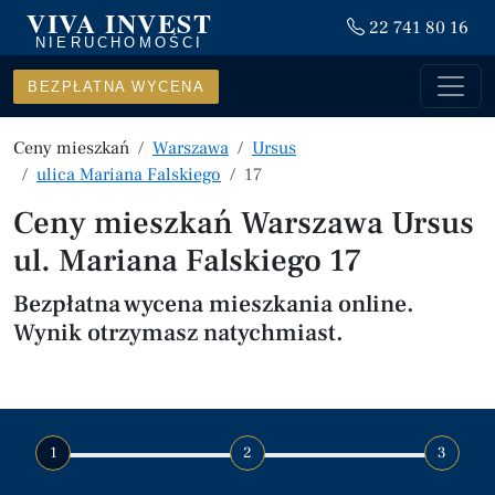
VIVA INVEST
22 741 80 16
NIERUCHOMOŚCI
BEZPŁATNA WYCENA
Ceny mieszkań
Warszawa
Ursus
ulica Mariana Falskiego
17
Ceny mieszkań Warszawa Ursus
ul. Mariana Falskiego 17
Bezpłatna wycena mieszkania online.
Wynik otrzymasz natychmiast.
1
2
3