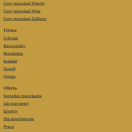
Ceny mieszkań Włochy
Ceny mieszkań Wola
Ceny mieszkań Żoliborz
Firma
O firmie
Baza wiedzy
Regulamin
Kontakt
Zespół
Opinie
Oferta
Sprzedaż mieszkania
Jak pracujemy
Kredyty
Dla deweloperów
Praca