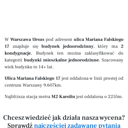
W
Warszawa Ursus
pod adresem
ulica Mariana Falskiego
17
znajduje się
budynek jednorodzinny
, który ma
2
kondygnacje
. Budynek ten można zaklasyfikować do
kategorii
budynki mieszkalne jednorodzinne
. Szacowany
wiek budynku to 14+ lat.
Ulica Mariana Falskiego 17
jest oddalona w linii prostej od
centrum Warszawy 9.607km.
Najbliższa stacja metra
M2 Karolin
jest oddalona o 2255m.
Chcesz wiedzieć jak działa nasza wycena?
Sprawdź
najczęściej zadawane pytania