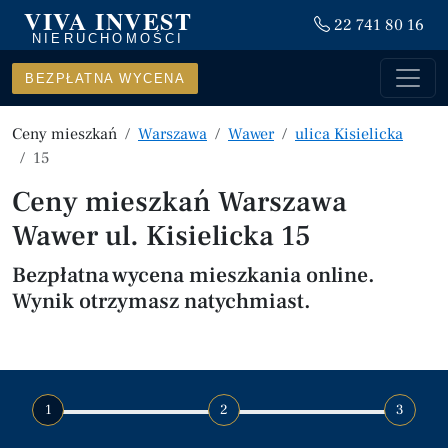
VIVA INVEST
22 741 80 16
NIERUCHOMOŚCI
BEZPŁATNA WYCENA
Ceny mieszkań
Warszawa
Wawer
ulica Kisielicka
15
Ceny mieszkań Warszawa
Wawer ul. Kisielicka 15
Bezpłatna wycena mieszkania online.
Wynik otrzymasz natychmiast.
1
2
3