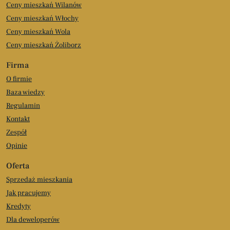
Ceny mieszkań Wilanów
Ceny mieszkań Włochy
Ceny mieszkań Wola
Ceny mieszkań Żoliborz
Firma
O firmie
Baza wiedzy
Regulamin
Kontakt
Zespół
Opinie
Oferta
Sprzedaż mieszkania
Jak pracujemy
Kredyty
Dla deweloperów