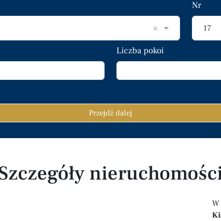
Nr
×
17
Liczba pokoi
Przejdź dalej
Szczegóły nieruchomośc
K