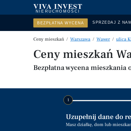
VIVA INVEST
NIERUCHOMOŚCI
SPRZEDAJ Z NAM
BEZPŁATNA WYCENA
Ceny mieszkań
Warszawa
Wawer
ulica K
Ceny mieszkań War
Bezpłatna wycena mieszkania o
1
Uzupełnij dane do r
Masz działkę, dom lub mieszka