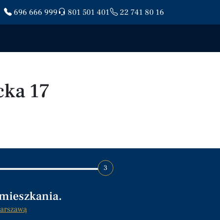
696 666 999
801 501 401
22 741 80 16
cka 17
3
 mieszkania.
arszawą