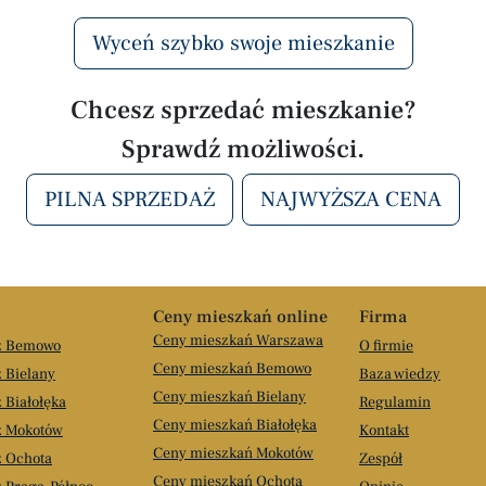
Wyceń szybko swoje mieszkanie
Chcesz sprzedać mieszkanie?
Sprawdź możliwości.
PILNA SPRZEDAŻ
NAJWYŻSZA CENA
Ceny mieszkań online
Firma
Ceny mieszkań Warszawa
aż Bemowo
O firmie
Ceny mieszkań Bemowo
 Bielany
Baza wiedzy
Ceny mieszkań Bielany
 Białołęka
Regulamin
Ceny mieszkań Białołęka
ż Mokotów
Kontakt
Ceny mieszkań Mokotów
ż Ochota
Zespół
Ceny mieszkań Ochota