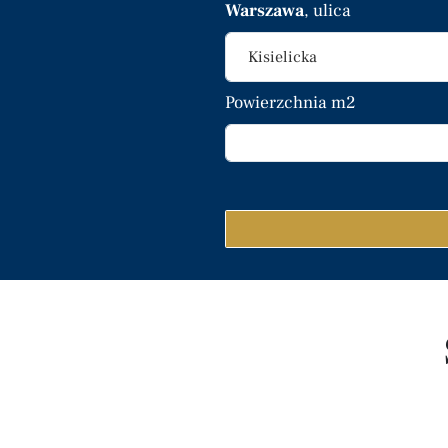
Warszawa
, ulica
Kisielicka
Powierzchnia m2