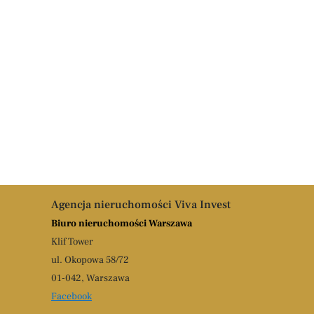
Agencja nieruchomości Viva Invest
Biuro nieruchomości Warszawa
Klif Tower
ul. Okopowa 58/72
01-042, Warszawa
Facebook