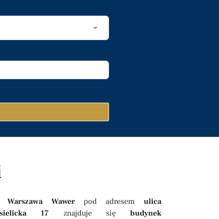
i
W
Warszawa Wawer
pod adresem
ulica
isielicka 17
znajduje się
budynek