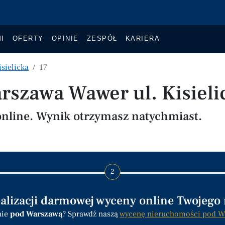
I
OFERTY
OPINIE
ZESPÓŁ
KARIERA
isielicka
17
szawa Wawer ul. Kisieli
nline. Wynik otrzymasz natychmiast.
2
ealizacji darmowej wyceny online Twojego
nie
pod Warszawą
? Sprawdź naszą
wycenę nieruchomości pod W