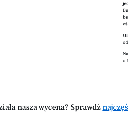
je
Bu
bu
wi
Ul
od
Na
o 
działa nasza wycena? Sprawdź
najczę