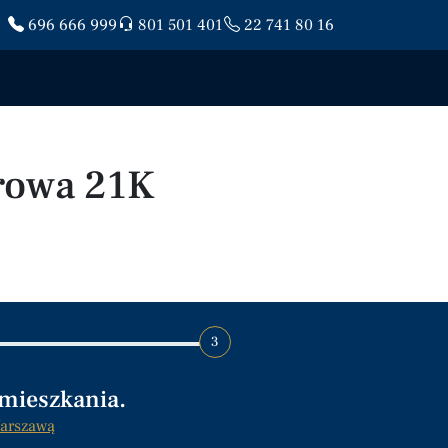
696 666 999
801 501 401
22 741 80 16
rowa 21K
3
 mieszkania.
arszawą