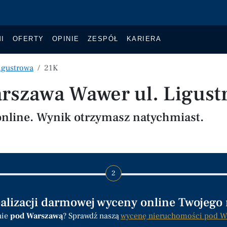
I
OFERTY
OPINIE
ZESPÓŁ
KARIERA
Ligustrowa
21K
rszawa Wawer ul. Ligust
nline. Wynik otrzymasz natychmiast.
2
ealizacji darmowej wyceny online Twojego
nie
pod Warszawą
? Sprawdź naszą
wycenę nieruchomości pod W