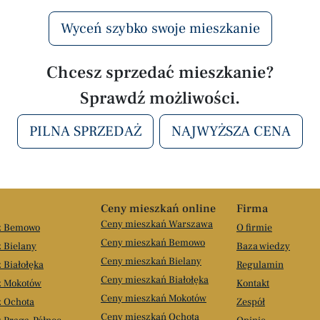
Wyceń szybko swoje mieszkanie
Chcesz sprzedać mieszkanie?
Sprawdź możliwości.
PILNA SPRZEDAŻ
NAJWYŻSZA CENA
Ceny mieszkań online
Firma
Ceny mieszkań Warszawa
aż Bemowo
O firmie
Ceny mieszkań Bemowo
 Bielany
Baza wiedzy
Ceny mieszkań Bielany
 Białołęka
Regulamin
Ceny mieszkań Białołęka
ż Mokotów
Kontakt
Ceny mieszkań Mokotów
ż Ochota
Zespół
Ceny mieszkań Ochota