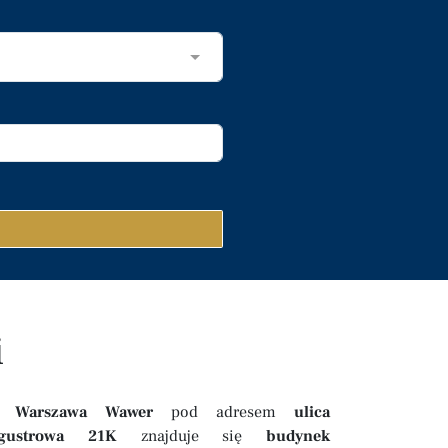
i
W
Warszawa Wawer
pod adresem
ulica
igustrowa 21K
znajduje się
budynek