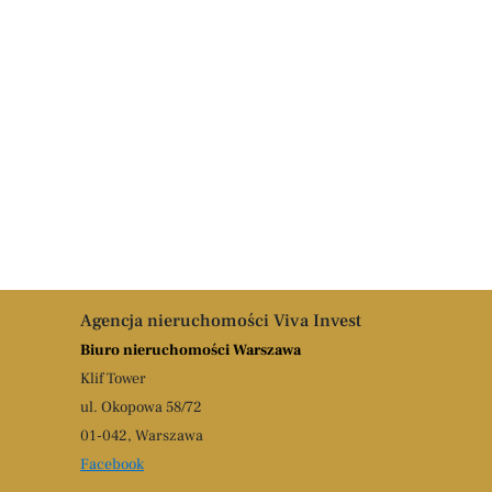
Agencja nieruchomości Viva Invest
Biuro nieruchomości Warszawa
Klif Tower
ul. Okopowa 58/72
01-042, Warszawa
Facebook