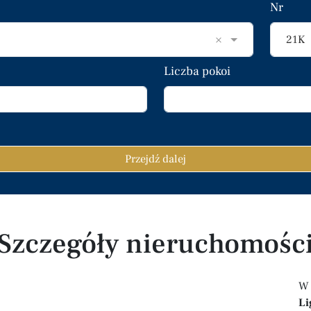
Nr
×
21K
Liczba pokoi
Przejdź dalej
Szczegóły nieruchomośc
L