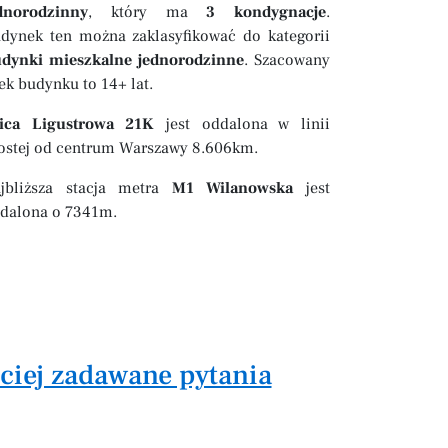
dnorodzinny
, który ma
3 kondygnacje
.
dynek ten można zaklasyfikować do kategorii
dynki mieszkalne jednorodzinne
. Szacowany
ek budynku to 14+ lat.
ica Ligustrowa 21K
jest oddalona w linii
ostej od centrum Warszawy 8.606km.
jbliższa stacja metra
M1 Wilanowska
jest
dalona o 7341m.
ściej zadawane pytania