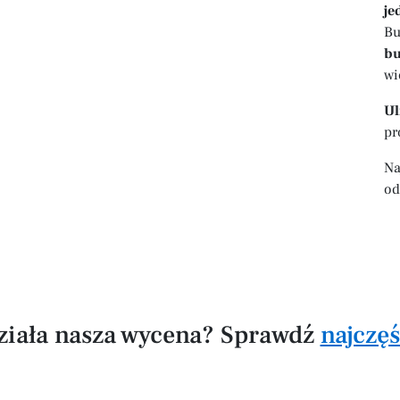
je
Bu
bu
wi
Ul
pr
Na
od
działa nasza wycena? Sprawdź
najczę