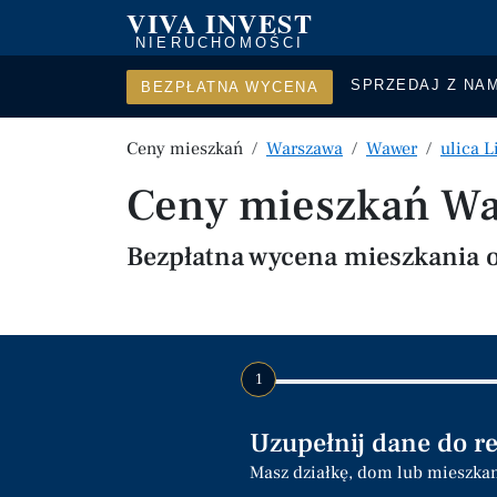
VIVA INVEST
NIERUCHOMOŚCI
SPRZEDAJ Z NAM
BEZPŁATNA WYCENA
Ceny mieszkań
Warszawa
Wawer
ulica 
Ceny mieszkań Wa
Bezpłatna wycena mieszkania o
1
Uzupełnij dane do r
Masz działkę, dom lub mieszka