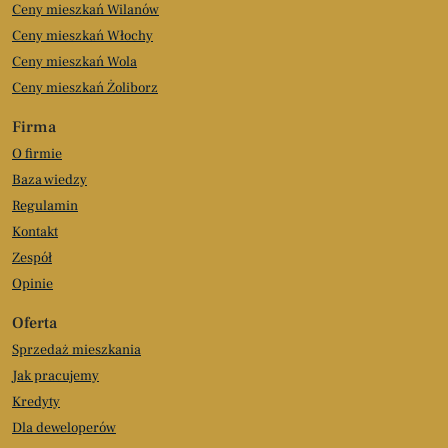
Ceny mieszkań Wilanów
Ceny mieszkań Włochy
Ceny mieszkań Wola
Ceny mieszkań Żoliborz
Firma
O firmie
Baza wiedzy
Regulamin
Kontakt
Zespół
Opinie
Oferta
Sprzedaż mieszkania
Jak pracujemy
Kredyty
Dla deweloperów