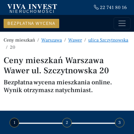
VIVA INVEST
22 741 80 16
NIERUCHOMOŚCI
BEZPŁATNA WYCENA
Ceny mieszkań
Warszawa
Wawer
ulica Szczytnowska
20
Ceny mieszkań Warszawa
Wawer ul. Szczytnowska 20
Bezpłatna wycena mieszkania online.
Wynik otrzymasz natychmiast.
1
2
3