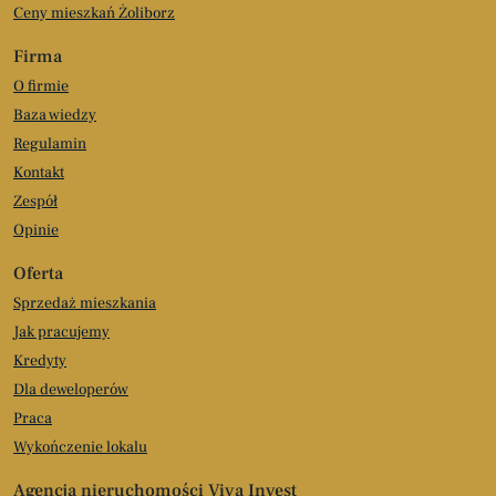
Ceny mieszkań Żoliborz
Firma
O firmie
Baza wiedzy
Regulamin
Kontakt
Zespół
Opinie
Oferta
Sprzedaż mieszkania
Jak pracujemy
Kredyty
Dla deweloperów
Praca
Wykończenie lokalu
Agencja nieruchomości Viva Invest