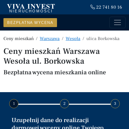
VIVA INVEST
22 741 80 16
NIERUCHOMOŚCI
BEZPŁATNA WYCENA
Ceny mieszkań
Warszawa
Wesoła
ulica Borkowska
Ceny mieszkań Warszawa
Wesoła ul. Borkowska
Bezpłatna wycena mieszkania online
1
2
3
Uzupełnij dane do realizacji
darmowej wyceny online Twojego