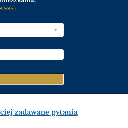
arszawą
ściej zadawane pytania