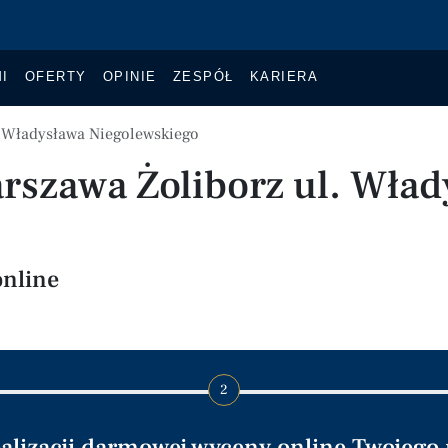
I
OFERTY
OPINIE
ZESPÓŁ
KARIERA
a Władysława Niegolewskiego
szawa Żoliborz ul. Wład
online
2
ealizacji darmowej wyceny online Twojego