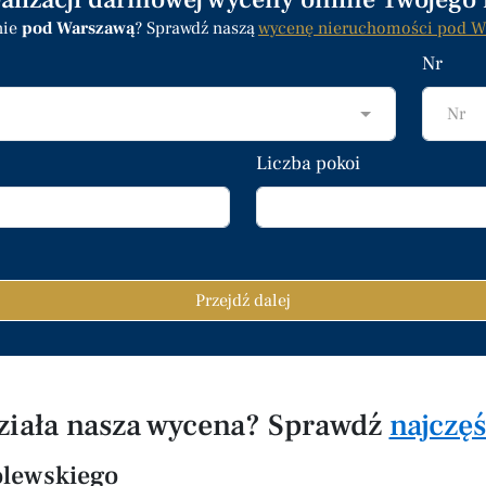
nie
pod Warszawą
? Sprawdź naszą
wycenę nieruchomości pod W
Nr
Nr
Liczba pokoi
Przejdź dalej
działa nasza wycena? Sprawdź
najczę
olewskiego