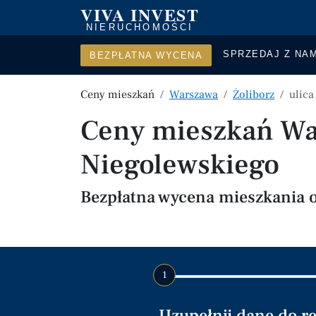
VIVA INVEST
NIERUCHOMOŚCI
SPRZEDAJ Z NAM
BEZPŁATNA WYCENA
Ceny mieszkań
Warszawa
Żoliborz
ulic
Ceny mieszkań War
Niegolewskiego
Bezpłatna wycena mieszkania 
1
Uzupełnij dane do r