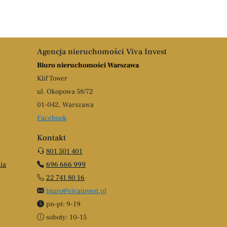
Agencja nieruchomości Viva Invest
Biuro nieruchomości Warszawa
Klif Tower
ul. Okopowa 58/72
01-042, Warszawa
Facebook
Kontakt
801 501 401
ia
696 666 999
22 741 80 16
biuro@vivainvest.pl
pn–pt: 9-19
soboty: 10-15