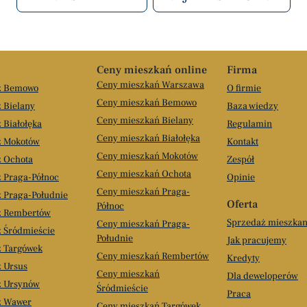
Ceny mieszkań online
Firma
Ceny mieszkań Warszawa
aż Bemowo
O firmie
Ceny mieszkań Bemowo
 Bielany
Baza wiedzy
Ceny mieszkań Bielany
 Białołęka
Regulamin
Ceny mieszkań Białołęka
ż Mokotów
Kontakt
Ceny mieszkań Mokotów
ż Ochota
Zespół
Ceny mieszkań Ochota
ż Praga-Północ
Opinie
Ceny mieszkań Praga-
ż Praga-Południe
Oferta
Północ
ż Rembertów
Sprzedaż mieszkan
Ceny mieszkań Praga-
ż Śródmieście
Południe
Jak pracujemy
ż Targówek
Ceny mieszkań Rembertów
Kredyty
ż Ursus
Ceny mieszkań
Dla deweloperów
ż Ursynów
Śródmieście
Praca
ż Wawer
Ceny mieszkań Targówek