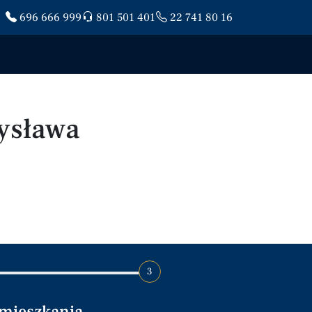
696 666 999
801 501 401
22 741 80 16
ysława
3
 mieszkania.