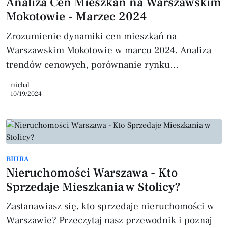
Analiza Cen Mieszkań na Warszawskim
lokalizacje oraz korzyści płynące z wyboru Viva
Mokotowie - Marzec 2024
Invest ja
Zrozumienie dynamiki cen mieszkań na
Warszawskim Mokotowie w marcu 2024. Analiza
trendów cenowych, porównanie rynku
pierwotnego i wtórnego oraz wskazówki, jak
michal
wykorzystać narzędzia do wyceny online.
10/19/2024
BIURA
Nieruchomości Warszawa - Kto
Sprzedaje Mieszkania w Stolicy?
Zastanawiasz się, kto sprzedaje nieruchomości w
Warszawie? Przeczytaj nasz przewodnik i poznaj