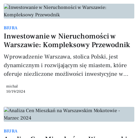
najważniejsze dane, prognozy i porównania. Ceny
mieszkań – prognozy na 2025 rok Średnia cena za
metr kwadratowy w Polsce na koniec 2024 roku
BIURA
wynosiła około 12 000 zł. Według ekspertów, w
Inwestowanie w Nieruchomości w
2025 roku może dojść do umiarkowanej stabiliz
Warszawie: Kompleksowy Przewodnik
Wprowadzenie Warszawa, stolica Polski, jest
dynamicznym i rozwijającym się miastem, które
oferuje niezliczone możliwości inwestycyjne w
sektorze nieruchomości. Zarówno inwestorzy
michal
krajowi, jak i zagraniczni coraz częściej kierują
10/19/2024
swoją uwagę na tę metropolię, dostrzegając jej
potencjał wzrostu i stabilność rynku. W
niniejszym artykule przedstawimy najważniejsze
aspekty inwestowania w nieruchomości w
BIURA
Warszawie, zwrócimy uwagę na atrakcyjne