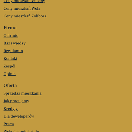
Ceny mieszkań Włochy
Ceny mieszkań Wola
Ceny mieszkań Żoliborz
Firma
O firmie
Baza wiedzy
Regulamin
Kontakt
Zespół
Opinie
Oferta
Sprzedaż mieszkania
Jak pracujemy
Kredyty
Dla deweloperów
Praca
Wykończenie lokalu