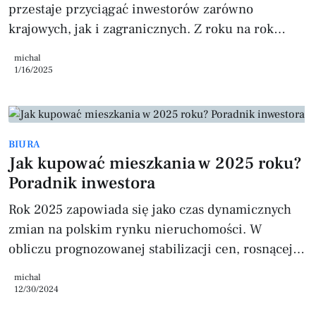
przestaje przyciągać inwestorów zarówno
krajowych, jak i zagranicznych. Z roku na rok
obserwujemy zmiany w rynku nieruchomości,
michal
które mogą wpłynąć na decyzje inwestycyjne. Jakie
1/16/2025
są prognozy na rok 2025? Jakie trendy będą
dominować? Oto kilka kluczowych informacji,
które mogą pomóc w podjęciu właściwej decyzji
BIURA
inwestycyjnej. 1. Wzrost cen nieruchomości – czy
Jak kupować mieszkania w 2025 roku?
to już koniec stagnacji? W 2024 roku ceny
Poradnik inwestora
nieruchomości w Warszawie wzrosły o 6,5% w
porów
Rok 2025 zapowiada się jako czas dynamicznych
zmian na polskim rynku nieruchomości. W
obliczu prognozowanej stabilizacji cen, rosnącej
podaży mieszkań oraz niepewnej sytuacji
michal
gospodarczej, warto dokładnie przygotować się do
12/30/2024
zakupu mieszkania. Poniżej przedstawiamy