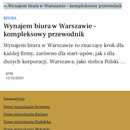
decyzja. Lokalizacja i Dostępność Serce Biznesu
Warsaw Hub znajduje się w dynamicznie
BIURA
rozwijającej się części miasta, w bezpośrednim
Wynajem biura w Warszawie –
sąsiedztwie centralnych punktów
kompleksowy przewodnik
komunikacyjnych, co gwarantuje łatwy dostęp
zarówno dla pracowników,
Wynajem biura w Warszawie to znaczący krok dla
każdej firmy, zarówno dla start-upów, jak i dla
dużych korporacji. Warszawa, jako stolica Polski i
główny ośrodek biznesowy kraju, oferuje szeroki
greg
wybór możliwości wynajmu biur. Oto szczegółowy
11/15/2023
przewodnik, który pomoże Ci w znalezieniu
idealnego biura do wynajęcia w Warszawie.
Inwestycje
Klasyfikacja Biur Biura Klasy A To najbardziej
Nowe mieszkania Bemowo
prestiżowe biura, znajdujące się w nowoczesnych
Nowe mieszkania Bielany
biurowcach w centralnych lokalizacjach. Oferują
Nowe mieszkania Białołęka
one: * Wysokiej jakości wykoń
Nowe mieszkania Mokotów