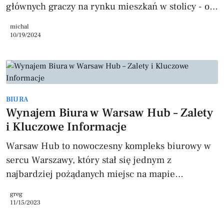
głównych graczy na rynku mieszkań w stolicy - od
deweloperów po indywidualnych sprzedawców.
michal
10/19/2024
BIURA
Wynajem Biura w Warsaw Hub – Zalety
i Kluczowe Informacje
Warsaw Hub to nowoczesny kompleks biurowy w
sercu Warszawy, który stał się jednym z
najbardziej pożądanych miejsc na mapie
biznesowej stolicy. W artykule tym omówimy
greg
kluczowe aspekty wynajmu biura w tej prestiżowej
11/15/2023
lokalizacji oraz zalety, jakie niesie ze sobą taka