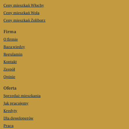
Ceny mieszkań Włochy
Ceny mieszkań Wola
Ceny mieszkań Żoliborz
Firma
O firmie
Baza wiedzy
Regulamin
Kontakt
Zespół
Opinie
Oferta
Sprzedaż mieszkania
Jak pracujemy
Kredyty
Dla deweloperów
Praca