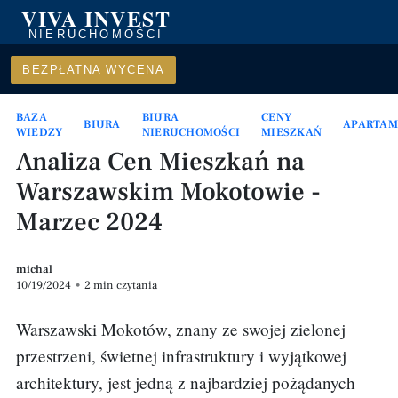
VIVA INVEST
NIERUCHOMOŚCI
BEZPŁATNA WYCENA
BAZA
BIURA
CENY
BIURA
APARTAM
WIEDZY
NIERUCHOMOŚCI
MIESZKAŃ
Analiza Cen Mieszkań na
Warszawskim Mokotowie -
Marzec 2024
michal
10/19/2024
•
2 min czytania
Warszawski Mokotów, znany ze swojej zielonej
przestrzeni, świetnej infrastruktury i wyjątkowej
architektury, jest jedną z najbardziej pożądanych