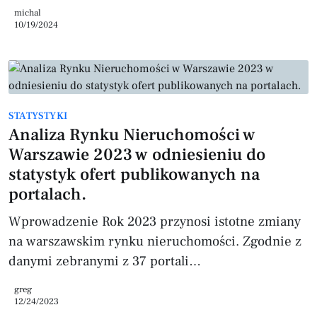
deweloperów po indywidualnych sprzedawców.
michal
10/19/2024
STATYSTYKI
Analiza Rynku Nieruchomości w
Warszawie 2023 w odniesieniu do
statystyk ofert publikowanych na
portalach.
Wprowadzenie Rok 2023 przynosi istotne zmiany
na warszawskim rynku nieruchomości. Zgodnie z
danymi zebranymi z 37 portali
nieruchomościowych, odnotowano znaczący
greg
spadek liczby ogłoszeń sprzedaży mieszkań w
12/24/2023