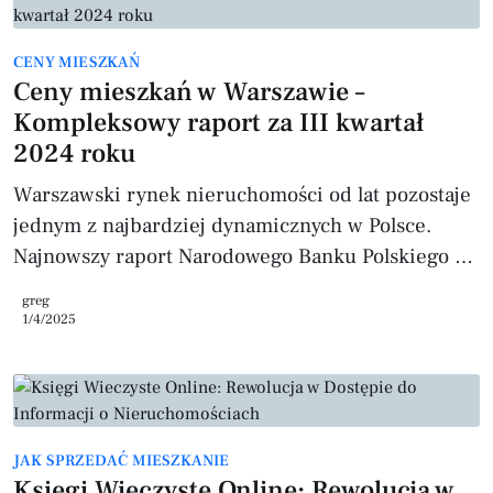
dochody są potrzebne do zakupu mieszkania w
Warszawie oraz jak stolica wypada na tle innych
CENY MIESZKAŃ
dużych miast Polski. Warszawa kontra inne miasta
Ceny mieszkań w Warszawie –
– porównanie cen mieszkań Średnia cena
Kompleksowy raport za III kwartał
2024 roku
Warszawski rynek nieruchomości od lat pozostaje
jednym z najbardziej dynamicznych w Polsce.
Najnowszy raport Narodowego Banku Polskiego za
III kwartał 2024 roku dostarcza szczegółowych
greg
informacji o cenach mieszkań, strukturze ofert
1/4/2025
oraz trendach rynkowych. Z danych wynika, że
ceny mieszkań stabilizują się, choć nadal
utrzymują się na wysokim poziomie, szczególnie
w segmencie premium. Średnie ceny ofertowe i
JAK SPRZEDAĆ MIESZKANIE
transakcyjne – stabilizacja cen na rynku W III
Księgi Wieczyste Online: Rewolucja w