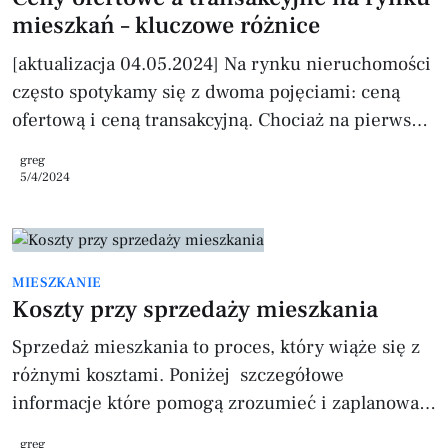
Posiadaczy mi
mieszkań – kluczowe różnice
[aktualizacja 04.05.2024] Na rynku nieruchomości
często spotykamy się z dwoma pojęciami: ceną
ofertową i ceną transakcyjną. Chociaż na pierwszy
rzut oka mogą wydawać się podobne, istnieje
greg
między nimi znacząca różnica, która ma wpływ na
5/4/2024
proces zakupu nieruchomości. Zrozumienie tych
różnic jest kluczowe dla kupujących,
sprzedających, jak i inwestorów na rynku
MIESZKANIE
mieszkaniowym. Cena ofertowa Definicja Cena
Koszty przy sprzedaży mieszkania
ofertowa to kwota, którą sprzedający proponuje za
swoją nieruchomość na rynku. Jest to cen
Sprzedaż mieszkania to proces, który wiąże się z
różnymi kosztami. Poniżej szczegółowe
informacje które pomogą zrozumieć i zaplanować
wydatki związane z tą transakcją. 1. Koszty
greg