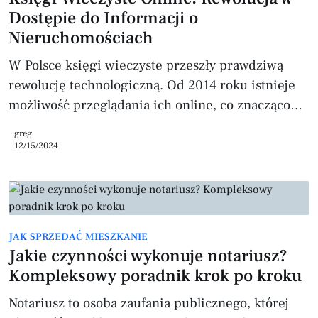
kwartale 2024 roku średnia cena ofertowa
Dostępie do Informacji o
Nieruchomościach
W Polsce księgi wieczyste przeszły prawdziwą
rewolucję technologiczną. Od 2014 roku istnieje
możliwość przeglądania ich online, co znacząco
uprościło dostęp do informacji o
greg
nieruchomościach. Obecnie system obsługuje
12/15/2024
ponad 20 milionów ksiąg wieczystych, a z usługi
korzysta miesięcznie średnio 1,5 miliona
użytkowników. Czym są księgi wieczyste? Księgi
wieczyste to publiczne rejestry, które
JAK SPRZEDAĆ MIESZKANIE
dokumentują stan prawny nieruchomości w
Jakie czynności wykonuje notariusz?
Polsce. Ich historia sięga XIX wieku, a pierwsze
Kompleksowy poradnik krok po kroku
księgi wieczyste w
Notariusz to osoba zaufania publicznego, której