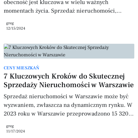
obecność jest kluczowa w wielu ważnych
momentach życia. Sprzedaż nieruchomości,
sporządzanie testamentu czy zawarcie intercyzy –
greg
wszystkie te działania wymagają profesjonalnej
12/15/2024
obsługi notarialnej. W tym poradniku wyjaśniamy,
jakie czynności wykonuje notariusz, jak wygląda
współpraca z nim i dlaczego warto skorzystać z
jego usług. Kim jest notariusz i czym się zajmuje?
CENY MIESZKAŃ
Notariusz to prawnik mianowany przez Ministra
7 Kluczowych Kroków do Skutecznej
Sprawiedliwości. Zajmuje się spo
Sprzedaży Nieruchomości w Warszawie
Sprzedaż nieruchomości w Warszawie może być
wyzwaniem, zwłaszcza na dynamicznym rynku. W
2023 roku w Warszawie przeprowadzono 15 320
transakcji nieruchomościowych (źródło: raport
greg
NBP 2023), z czego aż 60% dotyczyło mieszkań z
11/17/2024