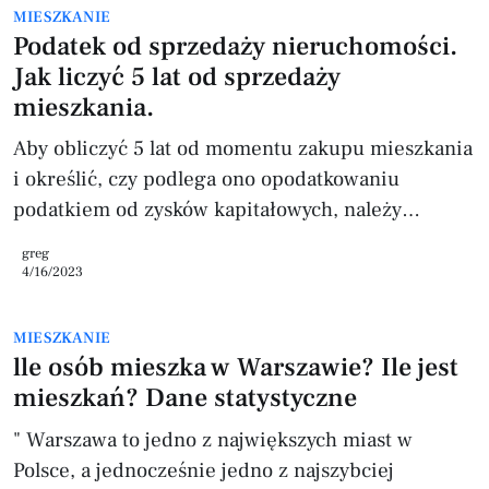
MIESZKANIE
lokale użytkowe, które z różnych powodów trafiają
Podatek od sprzedaży nieruchomości.
ponownie na sprzedaż. Często jest to spowo
Jak liczyć 5 lat od sprzedaży
mieszkania.
Aby obliczyć 5 lat od momentu zakupu mieszkania
i określić, czy podlega ono opodatkowaniu
podatkiem od zysków kapitałowych, należy
wykonać następujące kroki: 1. Określić wartość
greg
sprzedaży mieszkania - jest to kwota, za jaką
4/16/2023
sprzedałeś mieszkanie. 2. Od wartości sprzedaży
odjąć koszty związane z zakupem i sprzedażą
MIESZKANIE
mieszkania. Koszty te mogą obejmować: * koszty
lle osób mieszka w Warszawie? Ile jest
nabycia mieszkania, takie jak np. koszty
mieszkań? Dane statystyczne
notarialne, * koszty związane z przygotowaniem
" Warszawa to jedno z największych miast w
mieszkania do sprzedaży, takie jak
Polsce, a jednocześnie jedno z najszybciej