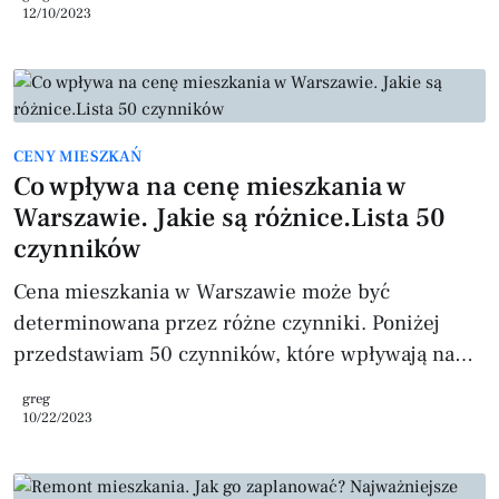
nieruchomości, takich jak domy, mieszkania,
12/10/2023
działki czy budynki użytkowe. Oto kluczowe
informacje dotyczące tego, kiedy należy zapłacić
ten podatek. Terminy płatności podatku od
nieruchomości Roczna płatność Podatek od
CENY MIESZKAŃ
nieruchomości zazwyczaj płatny jest raz w roku.
Co wpływa na cenę mieszkania w
Właściciel nieruchomości otrzymuje od gminy, na
Warszawie. Jakie są różnice.Lista 50
ter
czynników
Cena mieszkania w Warszawie może być
determinowana przez różne czynniki. Poniżej
przedstawiam 50 czynników, które wpływają na
wartość nieruchomości, choć warto zauważyć, że
greg
konkretne dane liczbowe mogą się różnić w
10/22/2023
zależności od przypadku: Lokalizacja dla
niektórych dzielnic ceny mogą być wyższe nawet o