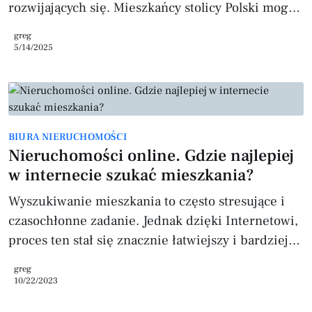
rozwijających się. Mieszkańcy stolicy Polski mogą
liczyć na wiele atrakcji kulturalnych i
greg
rozrywkowych, a także na dobrze rozwiniętą
5/14/2025
infrastrukturę miejską. W tym artykule
przedstawimy, ile osób mieszka w Warszawie oraz
ile jest mieszkań w stolicy, bazując na danych
statystycznych. Liczba mieszkańców w Warszawie
BIURA NIERUCHOMOŚCI
Według danych GUS z 2021 roku, liczba
Nieruchomości online. Gdzie najlepiej
mieszkańców Warszawy wynosiła 1 779 304 osoby.
w internecie szukać mieszkania?
To oznacza,
Wyszukiwanie mieszkania to często stresujące i
czasochłonne zadanie. Jednak dzięki Internetowi,
proces ten stał się znacznie łatwiejszy i bardziej
wygodny. W tym artykule omówimy najlepsze
greg
miejsca w Internecie, gdzie można znaleźć
10/22/2023
wymarzone mieszkanie. Portale ogłoszeniowe