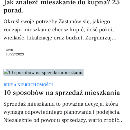
Jak znaleźć mieszkanie do kupna? 25
sprzątanie: Wyczyszczenie mieszkania z kurzu,
porad.
plam i innych zabrudzeń to pierwszy krok, który
Określ swoje potrzeby Zastanów się, jakiego
rodzaju mieszkanie chcesz kupić, ilość pokoi,
wielkość, lokalizację oraz budżet. Zorganizuj
finansowanie Sprawdź swoją zdolność kredytową,
greg
zorientuj się w ofertach banków, i jeśli to
10/22/2023
konieczne, zatrudnij doradcę kredytowego. Ustal
preferencje lokalizacyjne . Zastanów się, które
lokalizacje są dla Ciebie atrakcyjne, biorąc pod
BIURA NIERUCHOMOŚCI
uwagę czynniki takie jak komunikacja, zieleń,
10 sposobów na sprzedaż mieszkania
dostępność usług czy bliskość pracy. Wykorzystaj
portale nieruchomości Skorzy
Sprzedaż mieszkania to poważna decyzja, która
wymaga odpowiedniego planowania i podejścia.
Niezależnie od powodu sprzedaży, warto zrobić
wszystko, co w naszej mocy, aby przyciągnąć jak