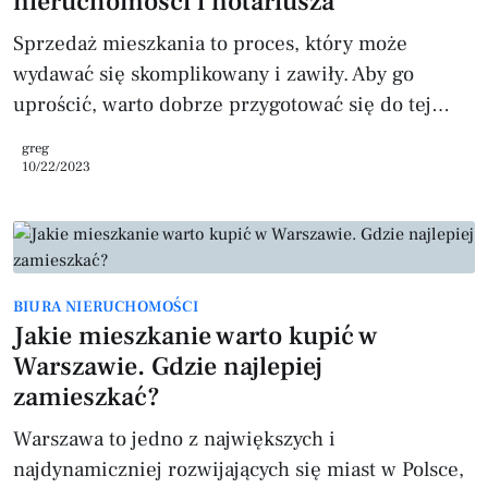
nieruchomości i notariusza
Sprzedaż mieszkania to proces, który może
wydawać się skomplikowany i zawiły. Aby go
uprościć, warto dobrze przygotować się do tej
transakcji, znając niezbędne dokumenty oraz
greg
zrozumieć rolę, jaką pełnią agencje
10/22/2023
nieruchomości i notariusze. W niniejszym
artykule omówimy wszystkie kluczowe aspekty
związane z tą tematyką, dzięki którym sprzedaż
mieszkania będzie przebiegać sprawnie i
BIURA NIERUCHOMOŚCI
bezproblemowo. Dokumenty dotyczące
Jakie mieszkanie warto kupić w
nieruchomości Sprzedaż mieszkania wymaga
Warszawie. Gdzie najlepiej
zgromadzenia wszystkich dokumentów dotyc
zamieszkać?
Warszawa to jedno z największych i
najdynamiczniej rozwijających się miast w Polsce,