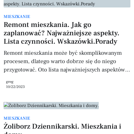
30-50%). Powierzchnia mieszkania cena za metr
kwadratowy może różnić się nawet o kilkaset
MIESZKANIE
złotych). Liczba pokoi więcej pokoi zazwyczaj
Remont mieszkania. Jak go
oznacza wyższą cenę Stan techniczny budynku.
zaplanować? Najważniejsze aspekty.
Standard w
Lista czynności. Wskazówki.Porady
Remont mieszkania może być skomplikowanym
procesem, dlatego warto dobrze się do niego
przygotować. Oto lista najważniejszych aspektów
oraz wskazówki dotyczące planowania remontu
greg
mieszkania: Określenie celu remontu Zastanów
10/22/2023
się, co chcesz osiągnąć dzięki remontowi - czy
chcesz odświeżyć wygląd mieszkania, zwiększyć
funkcjonalność czy może podnieść wartość
MIESZKANIE
nieruchomości? Cele te będą wpływać na zakres
Żoliborz Dziennikarski. Mieszkania i
prac i wybór materiałów. Ocena stanu