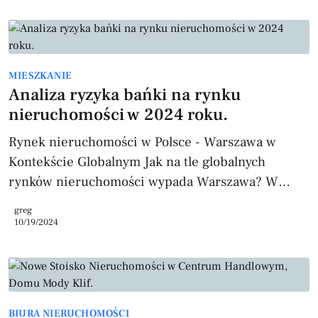
segmentu premium i średniego. Aby szybko i
korzystnie sprzedać swoją nieruchomość, warto
zastosować się do poniższych kroków. 1.
Precyzyjna wycena nieruchomości Średnia cena za
MIESZKANIE
metr kwadratowy mieszkania w Warszawie
Analiza ryzyka bańki na rynku
wynosiła w 2023 roku 12 800 zł (źródło:
nieruchomości w 2024 roku.
Cenatorium 2023
Rynek nieruchomości w Polsce - Warszawa w
Kontekście Globalnym Jak na tle globalnych
rynków nieruchomości wypada Warszawa? W
najnowszym raporcie UBS Global Real Estate
greg
Bubble Index 2024 przedstawiono analizę ryzyka
10/19/2024
bańki na rynku nieruchomości w największych
miastach świata, w tym stolicy Polski. Sytuacja na
Polskim Rynku Nieruchomości Warszawa, jako
jedno z rozwijających się miast w Europie
BIURA NIERUCHOMOŚCI