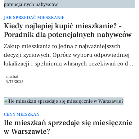
badań redNet Property Consulting wynika
struktura preferencji wśród osób deklarujących
JAK SPRZEDAĆ MIESZKANIE
chęć zakupu mieszkania w Warszawie: Typ
Kiedy najlepiej kupić mieszkanie? –
mieszkaniaDeklarowany popyt
Poradnik dla potencjalnych nabywców
szeroki*Deklarowany popyt sprecyzo
Zakup mieszkania to jedna z najważniejszych
decyzji życiowych. Oprócz wyboru odpowiedniej
lokalizacji i spełnienia własnych oczekiwań co do
wyglądu mieszkania, kluczowym aspektem jest
michal
wybór odpowiedniego momentu na inwestycję.
9/17/2025
Czas zakupu ma ogromny wpływ na finalną cenę
nieruchomości oraz warunki kredytowe, dlatego
warto zastanowić się, kiedy najlepiej zrealizować
CENY MIESZKAŃ
tę decyzję. W poniższym artykule szczegółowo
Ile mieszkań sprzedaje się miesięcznie
omawiamy najważniejsze czynniki, które warto
w Warszawie?
wziąć pod uwagę przy podejmowaniu decyzji