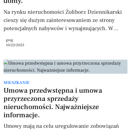
domy.
technicznego Sprawdź stan instalacji elektrycznej,
hydr
Na rynku nieruchomości Żoliborz Dziennikarski
cieszy się dużym zainteresowaniem ze strony
potencjalnych nabywców i wynajmujących. W
ostatnich latach ceny mieszkań na tej dzielnicy
greg
stale rosną, co jest spowodowane m.in. jej
10/22/2023
atrakcyjną lokalizacją, dobrym połączeniem z
resztą miasta oraz urokliwym otoczeniem. Warto
zaznaczyć, że w Żoliborzu Dziennikarskim
znajdują się zarówno duże, nowoczesne osiedla
MIESZKANIE
mieszkaniowe, jak i mniejsze kamienice z lat 30.
Umowa przedwstępna i umowa
XX wieku, co daje wiele możliwości wyboru odpo
przyrzeczona sprzedaży
nieruchomości. Najważniejsze
informacje.
Umowy mają na celu uregulowanie zobowiązań