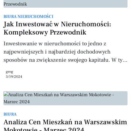
BIURA NIERUCHOMOŚCI
Jak Inwestować w Nieruchomości:
Kompleksowy Przewodnik
Inwestowanie w nieruchomości to jedno z
najpewniejszych i najbardziej dochodowych
sposobów na zwiększenie swojego kapitału. W tym
artykule omówimy, dlaczego warto zainwestować
greg
w nieruchomości, jakie są różne typy
5/19/2024
nieruchomości inwestycyjnych, oraz jakie kroki
podjąć, aby zacząć inwestować. Dowiesz się
również, jak zarządzać nieruchomościami oraz
jakie strategie mogą zwiększyć zyski z inwestycji.
BIURA
Dlaczego Inwestowanie w Nieruchomości to
Analiza Cen Mieszkań na Warszawskim
Dobry Pomysł? Stabilność i Bezpieczeństwo
Mokotowie - Marzec 2024