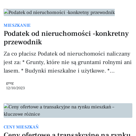
porównaniu do roku poprzedniego. Co ciekawe, to
zjawisko ma miejsce w obliczu rosnącego popytu,
co budzi pytania o dynamikę i charakterystykę
MIESZKANIE
obecnego rynku. Spadek liczby ogłoszeń -
Podatek od nieruchomości -konkretny
przegląd statystyczny W listopadzie 2023 r.
przewodnik
zarejestrowano aż o 57 tys. mniej ogłoszeń
sprzedaży mieszkań niż
Za co płacisz Podatek od nieruchomości naliczany
jest za: * Grunty, które nie są gruntami rolnymi ani
lasem. * Budynki mieszkalne i użytkowe. *
Mieszkania lub lokale użytkowe posiadające
greg
wydzieloną księgę wieczystą. Kto płaci Obowiązek
12/10/2023
podatkowy dotyczy: * Właścicieli nieruchomości. *
Posiadaczy samoistnych, czyli osób używających
gruntów jak właściciel, choć formalnie nimi nie
będących. * Użytkowników wieczystych gruntów
CENY MIESZKAŃ
publicznych (państwowych lub samorządowych). *
Ceny ofertowe a transakcyjne na rynku