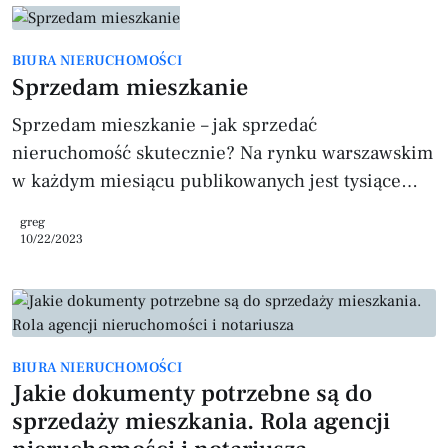
Jednym z najpopularniejszych miejsc dla
nieruchomości online, gdzie można znaleźć
BIURA NIERUCHOMOŚCI
mieszkanie, są portale ogłoszeniowe. Są to strony
Sprzedam mieszkanie
internetowe, na których właściciele
nieruchomości, agencje nieruchomości oraz
Sprzedam mieszkanie – jak sprzedać
deweloperzy zam
nieruchomość skutecznie? Na rynku warszawskim
w każdym miesiącu publikowanych jest tysiące
ofert dotyczących sprzedaży mieszkań. Sprzedaż
greg
mieszkania to jedna z najważniejszych decyzji,
10/22/2023
jakie podejmujemy w życiu. Wymaga ona od nas
wiele pracy i przygotowania. Określ wartość
nieruchomości Wartość nieruchomości jest
jednym z najważniejszych czynników
BIURA NIERUCHOMOŚCI
wpływających na to, jak szybko uda nam się
Jakie dokumenty potrzebne są do
sprzedać mieszkanie. Dlatego przed podjęciem
sprzedaży mieszkania. Rola agencji
decyzji o sprzedaży warto