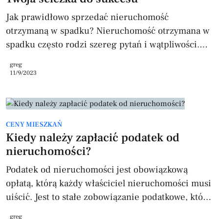
do jej sprzedaży. Jednakże
Jak prawidłowo sprzedać nieruchomość
otrzymaną w spadku? Nieruchomość otrzymana w
spadku często rodzi szereg pytań i wątpliwości.
Oprócz emocjonalnej wartości, często
greg
spadkobiercy stają przed wyzwaniem zarządzania
11/9/2023
takim mieniem, zwłaszcza gdy dotyczy to
współwłasności wielu osób. Zrozumienie
procesu.Spadek. Dziedziczenie 1. Akceptacja
CENY MIESZKAŃ
spadku: Zanim będziesz mógł sprzedać
Kiedy należy zapłacić podatek od
nieruchomość, musisz formalnie zaakceptować
nieruchomości?
spadek przed notariuszem. 2. Załatwienie
formalności podatkowych: Obejmu
Podatek od nieruchomości jest obowiązkową
opłatą, którą każdy właściciel nieruchomości musi
uiścić. Jest to stałe zobowiązanie podatkowe, które
wynika z posiadania różnego rodzaju
greg