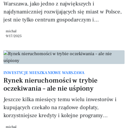
Warszawa, jako jedno z największych i
najdynamiczniej rozwijających się miast w Polsce,
jest nie tylko centrum gospodarczym i
kulturalnym, ale również jednym z
michal
najważniejszych rynków nieruchomości. Popyt na
9/17/2025
mieszkania w stolicy utrzymuje się na bardzo
wysokim poziomie, co sprawia, że analiza
miesięcznej sprzedaży nieruchomości w
Warszawie jest kluczowa dla inwestorów i osób
INWESTYCJE MIESZKANIOWE WARSZAWA
planujących zakup lub sprzedaż mieszkania.
Rynek nieruchomości w trybie
Liczba sprzedanych mieszkań w Warszawie Z
oczekiwania – ale nie uśpiony
danych opublikowanych przez Polski
Jeszcze kilka miesięcy temu wielu inwestorów i
kupujących czekało na rządowe dopłaty,
korzystniejsze kredyty i kolejne programy
wsparcia. Dziś wiemy już jedno – czas oczekiwań
michal