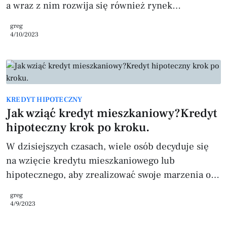
a wraz z nim rozwija się również rynek
nieruchomości. Mieszkania na sprzedaż w
greg
Warszawie są bardzo pożądane, a wybór
4/10/2023
odpowiedniego mieszkania zależy od
indywidualnych potrzeb, preferencji i budżetu
kupującego. Stolica podzielona jest na dzielnice,
zróżnicowane pod względem lokalizacji,
KREDYT HIPOTECZNY
atrakcyjności oraz kosztów. Dzielnice najczęściej
Jak wziąć kredyt mieszkaniowy?Kredyt
wybierane przez osoby poszukujące mieszkań na
hipoteczny krok po kroku.
sprzedaż w Warszawie to: 1.
W dzisiejszych czasach, wiele osób decyduje się
na wzięcie kredytu mieszkaniowego lub
hipotecznego, aby zrealizować swoje marzenia o
posiadaniu własnego mieszkania lub domu.
greg
Jednak, decyzja o wzięciu kredytu, szczególnie w
4/9/2023
takiej skali, nie jest łatwa. Warto zatem znać kroki,