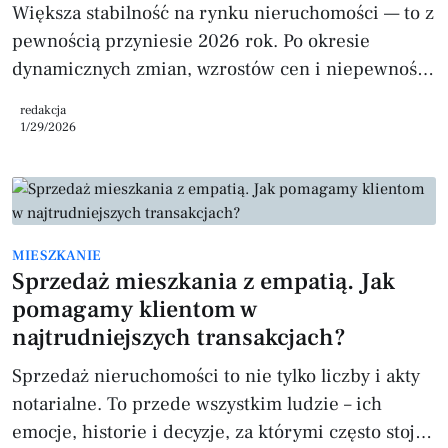
Większa stabilność na rynku nieruchomości — to z
pewnością przyniesie 2026 rok. Po okresie
dynamicznych zmian, wzrostów cen i niepewności
związanej z kredytami, sytuacja zaczyna się
redakcja
uspokajać. To dobry moment, aby na spokojnie
1/29/2026
zastanowić się czy kupić czy sprzedać
mieszkanie? Ceny mieszkań w większości miast
utrzymują się na wyrównanym poziomie. Nie
widać gwałtownych skoków, ale też nie ma
MIESZKANIE
sygnałów masowych spadków. Dla osób
Sprzedaż mieszkania z empatią. Jak
planujących zakup oznacza to mniejszą presję
pomagamy klientom w
czasu. W 2026 roku cor
najtrudniejszych transakcjach?
Sprzedaż nieruchomości to nie tylko liczby i akty
notarialne. To przede wszystkim ludzie – ich
emocje, historie i decyzje, za którymi często stoją