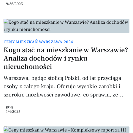
się skończył. Rząd nie zrealizuje programu „Na
9/26/2025
Start” ani „Pierwsze klucze”. To oficjalny koniec
epoki dotowanych kredytów mieszkaniowych. Ale
czy to oznacza stagnację? Wprost przeciwnie –
wiele wskazuje na to, że rynek budzi się do życia,
CENY MIESZKAŃ WARSZAWA 2024
tym razem z innych powodów. Stopy procentowe
Kogo stać na mieszkanie w Warszawie?
stabilne. Co dalej? W czerwcu Rada
Analiza dochodów i rynku
nieruchomości
Warszawa, będąc stolicą Polski, od lat przyciąga
osoby z całego kraju. Oferuje wysokie zarobki i
szerokie możliwości zawodowe, co sprawia, że
wiele osób decyduje się tu zamieszkać. Jednak
greg
dynamiczny wzrost cen nieruchomości powoduje,
1/4/2025
że zakup własnego mieszkania jest dużym
wyzwaniem. W artykule przeanalizujemy, jakie