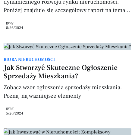
dynamicznego rozwoju rynku nieruchomości.
Poniżej znajduje się szczegółowy raport na temat
stanu zasobów mieszkaniowych w Warszawie w
greg
2024 roku, oparty na danych Głównego Urzędu
5/26/2024
Statystycznego (GUS) oraz Eurostatu. Liczba
Mieszkań Na koniec 2023 roku w Warszawie
znajdowało się około 1,02 miliona mieszkań.
BIURA NIERUCHOMOŚCI
Liczba ta obejmuje zarówno nowe inwestycje
Jak Stworzyć Skuteczne Ogłoszenie
deweloperskie, jak i istniejące zasoby
Sprzedaży Mieszkania?
mieszkaniowe, które są regularnie
modernizowane i rewitalizo
Zobacz wzór ogłoszenia sprzedaży mieszkania.
Poznaj najważniejsze elementy
greg
5/20/2024