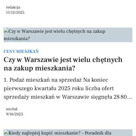
trudne momenty. Momenty, w których wkraczamy
redakcja
do akcji. W naszej pracy wiemy, że skuteczność to
11/12/2025
połączenie wiedzy, strategii i uważności na
człowieka. A liczby? One tylko potwierdzają, że
takie podejście działa. Mieszkania sprzedajemy
średnio w 45 dni, czyli dwa razy szybciej niż
CENY MIESZKAŃ
wynosi warszawska średnia. Za każdą z tych
Czy w Warszawie jest wielu chętnych
transakcji stoi czyjaś histor
na zakup mieszkania?
1. Podaż mieszkań na sprzedaż Na koniec
pierwszego kwartału 2025 roku liczba ofert
sprzedaży mieszkań w Warszawie sięgnęła 28 800
– to rekordowy poziom i znaczny wzrost względem
michal
poprzedniego roku (o około 50 %)
9/16/2025
nbp.pl+3Bankier.pl+3warszawa.wyborcza.pl+3. 2.
Deklarowany popyt – czego szukają kupujący? Z