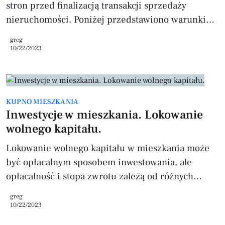
stron przed finalizacją transakcji sprzedaży
nieruchomości. Poniżej przedstawiono warunki
zawarcia, konsekwencje oraz kluczowe aspekty
greg
obu rodzajów umów Warunki zawarcia * Umowa
10/22/2023
przedwstępna powinna być zawarta na piśmie,
zawierać szczegółowy opis nieruchomości, dane
stron oraz warunki, na jakich ma być zawarta
KUPNO MIESZKANIA
umowa ostateczna. Umowa przedwstępna może,
Inwestycje w mieszkania. Lokowanie
ale nie musi, zawierać termin zawarcia umowy
wolnego kapitału.
ostatecznej. Umowa przyrzeczona sprzedaży
Lokowanie wolnego kapitału w mieszkania może
być opłacalnym sposobem inwestowania, ale
opłacalność i stopa zwrotu zależą od różnych
czynników, takich jak lokalizacja, kondycja
greg
nieruchomości, rynek najmu oraz koszty
10/22/2023
zarządzania i utrzymania. Oto niektóre kwestie,