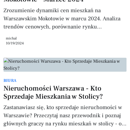
Inwestowanie
Zrozumienie dynamiki cen mieszkań na
Warszawskim Mokotowie w marcu 2024. Analiza
trendów cenowych, porównanie rynku
pierwotnego i wtórnego oraz wskazówki, jak
michal
wykorzystać narzędzia do wyceny online.
10/19/2024
BIURA
Nieruchomości Warszawa - Kto
Sprzedaje Mieszkania w Stolicy?
Zastanawiasz się, kto sprzedaje nieruchomości w
Warszawie? Przeczytaj nasz przewodnik i poznaj
głównych graczy na rynku mieszkań w stolicy - od