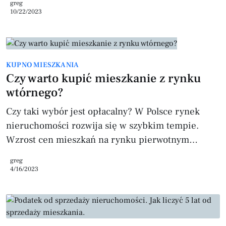
greg
najwięcej potencjalnych nabywców i sprzedać
10/22/2023
mieszkanie po jak najkorzystniejszej cenie. Poznaj
10 sposobów na sprzedaż mieszkania. 1. Znajdź
dobrego agenta nieruchomości Dobry agent
KUPNO MIESZKANIA
nieruchomości będzie miał wiedzę na temat
Czy warto kupić mieszkanie z rynku
rynku nieruchomości, będzie w stanie oszacować
wtórnego?
wartość twojego mieszkania i pomó
Czy taki wybór jest opłacalny? W Polsce rynek
nieruchomości rozwija się w szybkim tempie.
Wzrost cen mieszkań na rynku pierwotnym
powoduje, że coraz więcej osób rozważa zakup
greg
mieszkania na rynku wtórnym. Czy warto kupić
4/16/2023
mieszkanie z rynku wtórnego? Rynek wtórny vs
pierwotny Rynek wtórny to rynek, na którym
kupujemy nieruchomości, które już były wcześniej
w użytkowaniu. Mogą to być mieszkania, domy lub