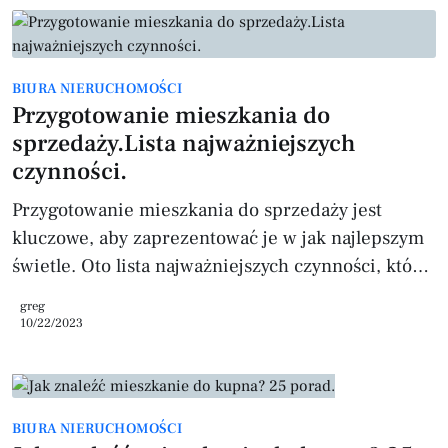
które warto wziąć pod uwagę podczas
analizowania opłacalności inwestycji w
mieszkania: Lokalizacja Lokalizacja ma kluczowe
BIURA NIERUCHOMOŚCI
znaczenie dla atrakcyjności nieruchomości.
Przygotowanie mieszkania do
Inwestycje w mieszkania w atrakcyjnych
sprzedaży.Lista najważniejszych
lokalizacjach, takich jak centr
czynności.
Przygotowanie mieszkania do sprzedaży jest
kluczowe, aby zaprezentować je w jak najlepszym
świetle. Oto lista najważniejszych czynności, które
powinieneś wykonać przed wystawieniem
greg
nieruchomości na sprzedaż: Porządek i
10/22/2023
sprzątanie: Upewnij się, że mieszkanie jest czyste
i zadbane. Usuń zbędne rzeczy, wyczyść podłogi,
umyj okna, wietrzyć pomieszczenia oraz
BIURA NIERUCHOMOŚCI
uporządkuj szafy i szuflady. Wykonaj gruntowne