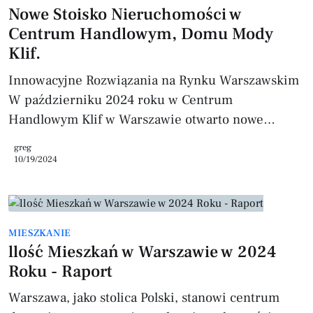
Środkowo-Wschodniej, zyskuje na popularności
Nowe Stoisko Nieruchomości w
wśród inwestorów i mieszkańców. W ciągu
Centrum Handlowym, Domu Mody
ostatnich lat ce
Klif.
Innowacyjne Rozwiązania na Rynku Warszawskim
W październiku 2024 roku w Centrum
Handlowym Klif w Warszawie otwarto nowe
stoisko nieruchomości prowadzone przez Viva
greg
Invest Nieruchomości. Stoisko oferuje
10/19/2024
kompleksowe doradztwo oraz możliwość
przeglądania ofert nieruchomości, wyceny
mieszkań i wsparcia w procesie sprzedaży domów.
MIESZKANIE
Galeria Klif, znana jako Dom Mody, to prestiżowe
llość Mieszkań w Warszawie w 2024
centrum handlowe na Woli, które przyciąga osoby
Roku - Raport
zainteresowane nieruchomościami i
profesjonalnym doradztwem. Lokalizacja
Warszawa, jako stolica Polski, stanowi centrum