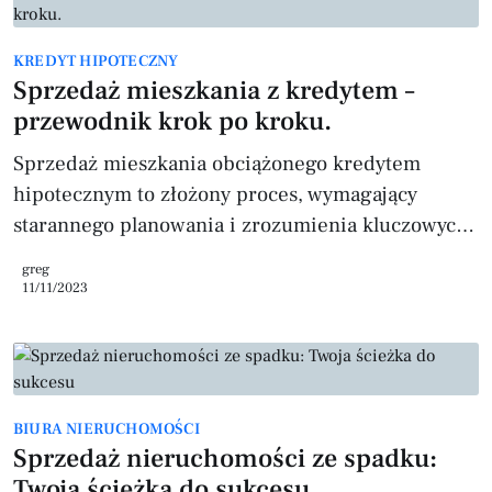
tej kwestii. Czym jest Wcześniejsza Spłata
Kredytu? Wcześniejsza spłata kredytu polega na
KREDYT HIPOTECZNY
uregulowaniu całości lub części zadłużenia przed
Sprzedaż mieszkania z kredytem –
upływem terminu określonego w umowie kredyto
przewodnik krok po kroku.
Sprzedaż mieszkania obciążonego kredytem
hipotecznym to złożony proces, wymagający
starannego planowania i zrozumienia kluczowych
aspektów prawnych oraz finansowych. W
greg
poniższym artykule przedstawiamy szczegółowy
11/11/2023
przewodnik, który pomoże Ci krok po kroku
przejść przez cały proces sprzedaży,
minimalizując potencjalne ryzyka i komplikacje.
Zrozumienie Podstaw Właściciel a Obciążenie
BIURA NIERUCHOMOŚCI
Hipoteczne Jako właściciel nieruchomości
Sprzedaż nieruchomości ze spadku:
kupionej za kredyt hipoteczny, masz pełne prawo
Twoja ścieżka do sukcesu