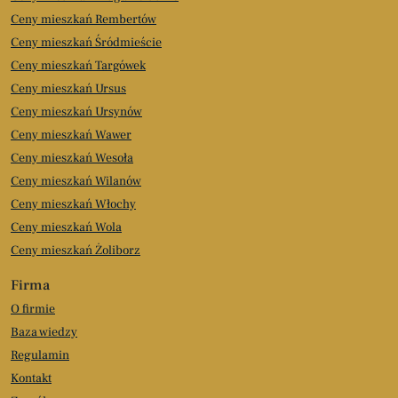
Ceny mieszkań Rembertów
Ceny mieszkań Śródmieście
Ceny mieszkań Targówek
Ceny mieszkań Ursus
Ceny mieszkań Ursynów
Ceny mieszkań Wawer
Ceny mieszkań Wesoła
Ceny mieszkań Wilanów
Ceny mieszkań Włochy
Ceny mieszkań Wola
Ceny mieszkań Żoliborz
Firma
O firmie
Baza wiedzy
Regulamin
Kontakt