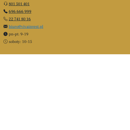
801 501 401
696 666 999
22 741 80 16
biuro@vivainvest.pl
pn–pt: 9-19
soboty: 10-15